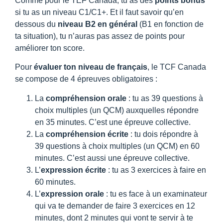
Comme pour le TEF Canada, tu as des
points bonus
si tu as un niveau C1/C1+. Et il faut savoir qu’en
dessous du
niveau B2 en général
(B1 en fonction de
ta situation), tu n’auras pas assez de points pour
améliorer ton score.
Pour
évaluer ton niveau de français
, le TCF Canada
se compose de 4 épreuves obligatoires :
La
compréhension orale
: tu as 39 questions à
choix multiples (un QCM) auxquelles répondre
en 35 minutes. C’est une épreuve collective.
La
compréhension écrite
: tu dois répondre à
39 questions à choix multiples (un QCM) en 60
minutes. C’est aussi une épreuve collective.
L’
expression écrite
: tu as 3 exercices à faire en
60 minutes.
L’
expression orale
: tu es face à un examinateur
qui va te demander de faire 3 exercices en 12
minutes, dont 2 minutes qui vont te servir à te